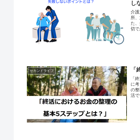
し
介護
所、
た、
切で
重要
「
セカンドライフ
「終
に考えられます。
の整
活です。 まずは財産の整理を行
かり把握しま
す。 また、遺言書を作成することで、自分の意思を残し、家族
を悩