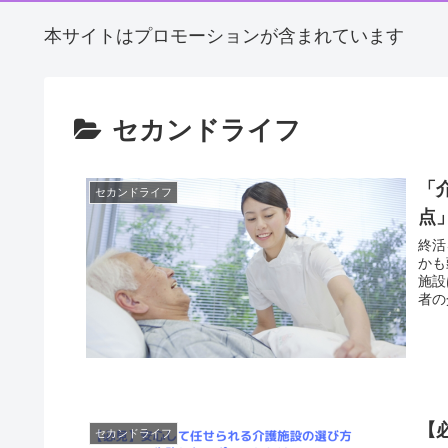
本サイトはプロモーションが含まれています
セカンドライフ
「
セカンドライフ
点
終活
かも
施設
者の
【
セカンドライフ