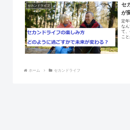
セ
セカンドライフ
が
定年
なん
て、
こと
ホーム
セカンドライフ