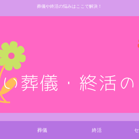
葬儀や終活の悩みはここで解決！
葬儀
終活
セ